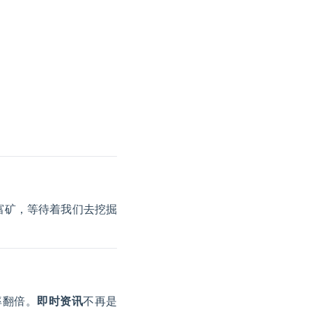
富矿，等待着我们去挖掘
率翻倍。
即时资讯
不再是